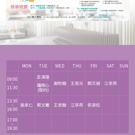
MON
TUE
WED
THU
FRI
SAT
SUN
巫清隆
09:00
~
謝牧翰
王思元
鄭又禎
江亭燕
羅婉心
11:30
(限約)
13:30
~
張承仁
蔡文騫
王思翰
江亭燕
郭源松
16:00
17:00
~
19:30