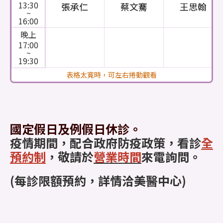
13:30
張承仁
蔡文騫
王思翰
~
16:00
晚上
17:00
~
19:30
國定假日及例假日休診。
疫情期間，配合政府防疫政策，看診
全
預約制
，敬請於
營業時間
來電詢問。
(每診限額預約，詳情洽美醫中心)