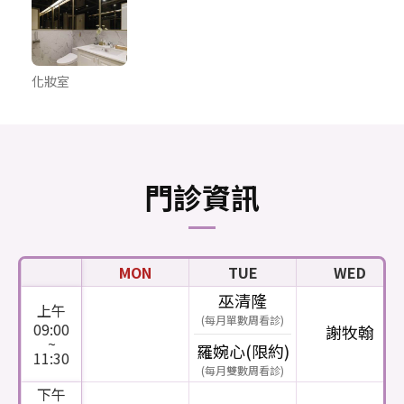
化妝室
門診資訊
MON
TUE
WED
巫清隆
上午
(每月單數周看診)
09:00
謝牧翰
~
羅婉心(限約)
11:30
(每月雙數周看診)
下午