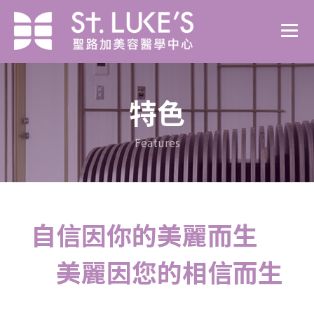
特色
Features
自
信
因
你
的
美
麗
而
生
，
美
麗
因
您
的
相
信
而
生