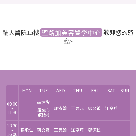
輔大醫院15樓
聖路加美容醫學中心
歡迎您的蒞
臨~
MON
TUE
WED
THU
FRI
SAT
SUN
巫清隆
09:00
~
謝牧翰
王思元
鄭又禎
江亭燕
羅婉心
11:30
(限約)
13:30
~
張承仁
蔡文騫
王思翰
江亭燕
郭源松
16:00