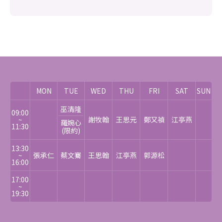
MON
TUE
WED
THU
FRI
SAT
SUN
巫清隆
09:00
~
謝牧翰
王思元
鄭又禎
江亭燕
羅婉心
11:30
(限約)
13:30
~
張承仁
蔡文騫
王思翰
江亭燕
郭源松
16:00
17:00
~
19:30