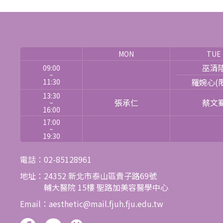
MON
TUE
巫清
09:00
~
羅婉心(
11:30
13:30
張承仁
蔡文
~
16:00
17:00
~
19:30
電話：
02-85128961
地址：24352 新北市泰山區貴子路69號
輔大醫院 15樓
聖路加美容醫學中心
Email：
aesthetic@mail.fjuh.fju.edu.tw