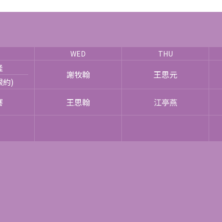
WED
THU
隆
謝牧翰
王思元
限約)
騫
王思翰
江亭燕